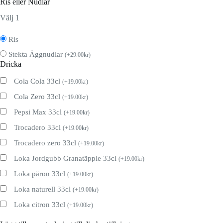
Ris eller Nudlar
Välj 1
Ris
Stekta Äggnudlar
(
+
29.00
kr
)
Dricka
Cola Cola 33cl
(
+
19.00
kr
)
Cola Zero 33cl
(
+
19.00
kr
)
Pepsi Max 33cl
(
+
19.00
kr
)
Trocadero 33cl
(
+
19.00
kr
)
Trocadero zero 33cl
(
+
19.00
kr
)
Loka Jordgubb Granatäpple 33cl
(
+
19.00
kr
)
Loka päron 33cl
(
+
19.00
kr
)
Loka naturell 33cl
(
+
19.00
kr
)
Loka citron 33cl
(
+
19.00
kr
)