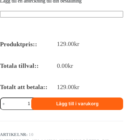
Lägg till en anteckning till din beställning
129.00
kr
Produktpris::
Totala tillval::
0.00
kr
Totalt att betala::
129.00
kr
11.
Lägg till i varukorg
kyckling
med
Sa-
Cha
mängd
ARTIKELNR:
10