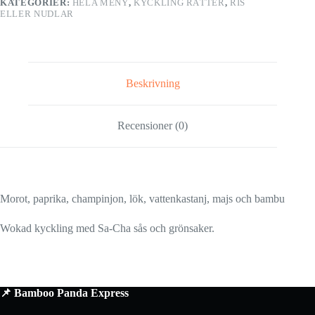
KATEGORIER:
HELA MENY
,
KYCKLING RÄTTER
,
RIS
ELLER NUDLAR
Beskrivning
Recensioner (0)
Morot, paprika, champinjon, lök, vattenkastanj, majs och bambu
Wokad kyckling med Sa-Cha sås och grönsaker.
📌 Bamboo Panda Express