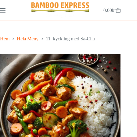
Hoppa
till
0.00
kr
Varukorg
innehåll
Hem
Hela Meny
11. kyckling med Sa-Cha