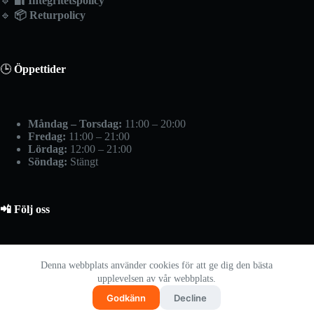
🔹
🔐
Integritetspolicy
🔹
📦
Returpolicy
🕒
Öppettider
Måndag – Torsdag:
11:00 – 20:00
Fredag:
11:00 – 21:00
Lördag:
12:00 – 21:00
Söndag:
Stängt
📲 Följ oss
📷 Instagram
Denna webbplats använder cookies för att ge dig den bästa
upplevelsen av vår webbplats.
📘 Facebook
🎥 TikTok
Godkänn
Decline
© 2024
Tech Master
- Specialister på Webb- och E-