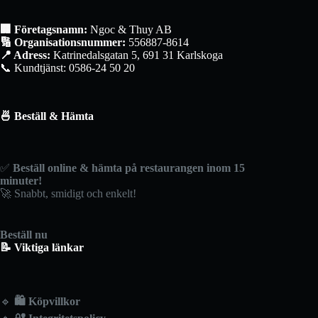
🏢 Företagsnamn:
Ngoc & Thuy AB
🔢 Organisationsnummer:
556887-8614
📍 Adress:
Katrinedalsgatan 5, 691 31 Karlskoga
📞 Kundtjänst: 0586-24 50 20
🍜 Beställ & Hämta
✅
Beställ online & hämta på restaurangen inom 15
minuter!
🚀 Snabbt, smidigt och enkelt!
Beställ nu
📝 Viktiga länkar
🔹
🛍️
Köpvillkor