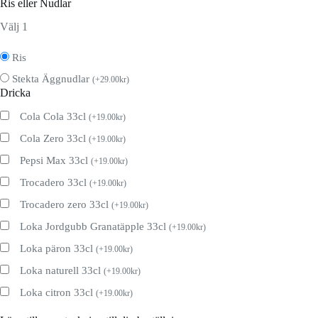
Ris eller Nudlar
Välj 1
Ris
Stekta Äggnudlar
(
+
29.00
kr
)
Dricka
Cola Cola 33cl
(
+
19.00
kr
)
Cola Zero 33cl
(
+
19.00
kr
)
Pepsi Max 33cl
(
+
19.00
kr
)
Trocadero 33cl
(
+
19.00
kr
)
Trocadero zero 33cl
(
+
19.00
kr
)
Loka Jordgubb Granatäpple 33cl
(
+
19.00
kr
)
Loka päron 33cl
(
+
19.00
kr
)
Loka naturell 33cl
(
+
19.00
kr
)
Loka citron 33cl
(
+
19.00
kr
)