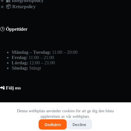
🔹
🔐
Integritetspolicy
🔹
📦
Returpolicy
🕒
Öppettider
Måndag – Torsdag:
11:00 – 20:00
Fredag:
11:00 – 21:00
Lördag:
12:00 – 21:00
Söndag:
Stängt
📲 Följ oss
📷 Instagram
Denna webbplats använder cookies för att ge dig den bästa
upplevelsen av vår webbplats.
📘 Facebook
🎥 TikTok
Godkänn
Decline
© 2024
Tech Master
- Specialister på Webb- och E-