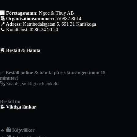
🏢 Företagsnamn:
Ngoc & Thuy AB
🔢 Organisationsnummer:
556887-8614
📍 Adress:
Katrinedalsgatan 5, 691 31 Karlskoga
📞 Kundtjänst: 0586-24 50 20
🍜 Beställ & Hämta
✅
Beställ online & hämta på restaurangen inom 15
minuter!
🚀 Snabbt, smidigt och enkelt!
Beställ nu
📝 Viktiga länkar
🔹
🛍️
Köpvillkor