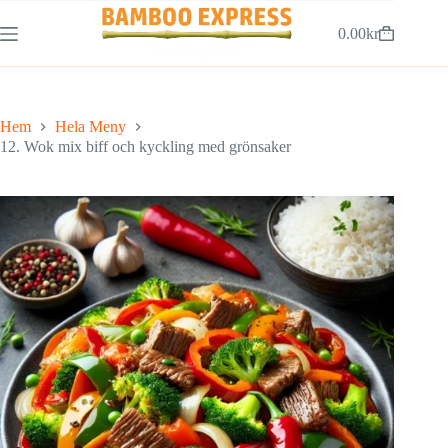
Hoppa
till
0.00
kr
Varukorg
innehåll
Hem
Hela Meny
12. Wok mix biff och kyckling med grönsaker