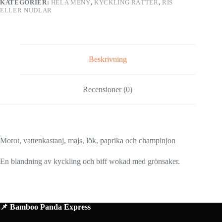
KATEGORIER:
HELA MENY
,
KYCKLING RÄTTER
,
RIS
mängd
ELLER NUDLAR
Beskrivning
Recensioner (0)
Morot, vattenkastanj, majs, lök, paprika och champinjon
En blandning av kyckling och biff wokad med grönsaker.
📌 Bamboo Panda Express