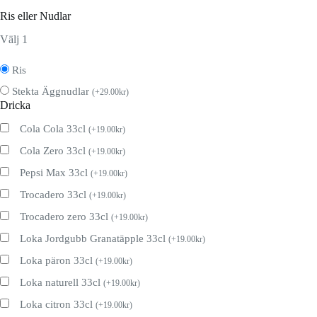
Ris eller Nudlar
Välj 1
Ris
Stekta Äggnudlar
(
+
29.00
kr
)
Dricka
Cola Cola 33cl
(
+
19.00
kr
)
Cola Zero 33cl
(
+
19.00
kr
)
Pepsi Max 33cl
(
+
19.00
kr
)
Trocadero 33cl
(
+
19.00
kr
)
Trocadero zero 33cl
(
+
19.00
kr
)
Loka Jordgubb Granatäpple 33cl
(
+
19.00
kr
)
Loka päron 33cl
(
+
19.00
kr
)
Loka naturell 33cl
(
+
19.00
kr
)
Loka citron 33cl
(
+
19.00
kr
)