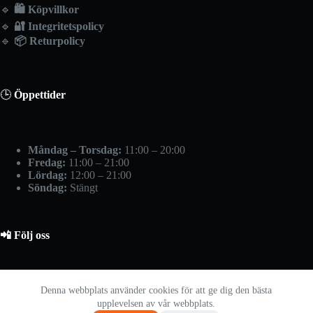
🔹
🛍️
Köpvillkor
🔹
🔐
Integritetspolicy
🔹
📦
Returpolicy
🕒
Öppettider
Måndag – Torsdag:
11:00 – 20:00
Fredag:
11:00 – 21:00
Lördag:
12:00 – 21:00
Söndag:
Stängt
📲 Följ oss
📷 Instagram
Denna webbplats använder cookies för att ge dig den bästa
upplevelsen av vår webbplats.
📘 Facebook