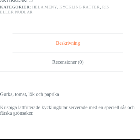
ARTIKELNR:
22
mängd
KATEGORIER:
HELA MENY
,
KYCKLING RÄTTER
,
RIS
ELLER NUDLAR
Beskrivning
Recensioner (0)
Gurka, tomat, lök och paprika
Krispiga lättfriterade kycklingbitar serverade med en speciell sås och
färska grönsaker.