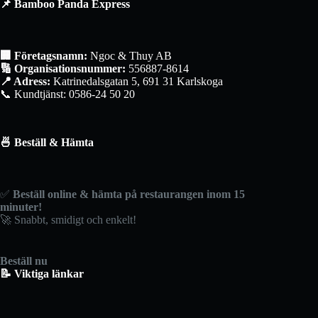
📌 Bamboo Panda Express
🏢 Företagsnamn:
Ngoc & Thuy AB
🔢 Organisationsnummer:
556887-8614
📍 Adress:
Katrinedalsgatan 5, 691 31 Karlskoga
📞 Kundtjänst: 0586-24 50 20
🍜 Beställ & Hämta
✅
Beställ online & hämta på restaurangen inom 15
minuter!
🚀 Snabbt, smidigt och enkelt!
Beställ nu
📝 Viktiga länkar