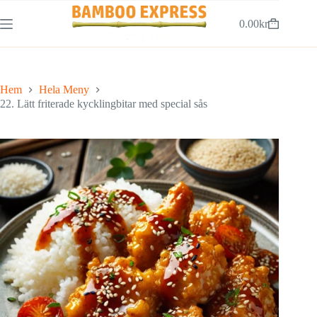
Hoppa
till
0.00
kr
Varukorg
innehåll
Hem
Hela Meny
22. Lätt friterade kycklingbitar med special sås