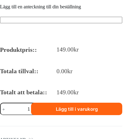
Lägg till en anteckning till din beställning
149.00
kr
Produktpris::
Totala tillval::
0.00
kr
Totalt att betala::
149.00
kr
22.
Lägg till i varukorg
Lätt
friterade
kycklingbitar
med
special
sås