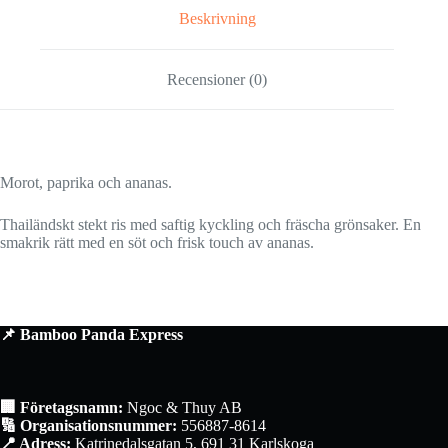
Beskrivning
Recensioner (0)
Morot, paprika och ananas.
Thailändskt stekt ris med saftig kyckling och fräscha grönsaker. En
smakrik rätt med en söt och frisk touch av ananas.
📌 Bamboo Panda Express
🏢 Företagsnamn:
Ngoc & Thuy AB
🔢 Organisationsnummer:
556887-8614
📍 Adress:
Katrinedalsgatan 5, 691 31 Karlskoga