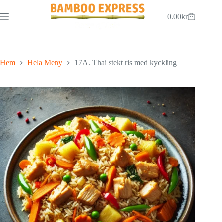
Hoppa
till
0.00
kr
Varukorg
innehåll
Hem
Hela Meny
17A. Thai stekt ris med kyckling