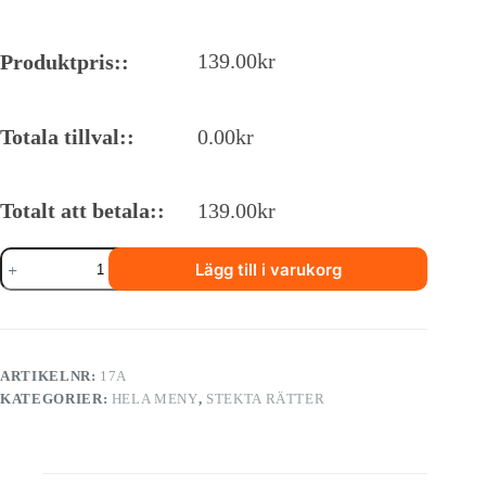
139.00
kr
Produktpris::
Totala tillval::
0.00
kr
Totalt att betala::
139.00
kr
17A.
Lägg till i varukorg
Thai
stekt
ris
med
kyckling
mängd
ARTIKELNR:
17A
KATEGORIER:
HELA MENY
,
STEKTA RÄTTER