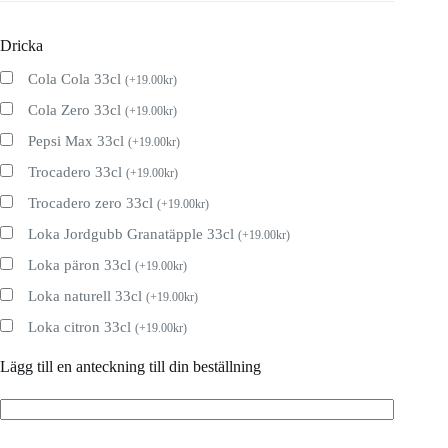
Dricka
Cola Cola 33cl
(
+
19.00
kr
)
Cola Zero 33cl
(
+
19.00
kr
)
Pepsi Max 33cl
(
+
19.00
kr
)
Trocadero 33cl
(
+
19.00
kr
)
Trocadero zero 33cl
(
+
19.00
kr
)
Loka Jordgubb Granatäpple 33cl
(
+
19.00
kr
)
Loka päron 33cl
(
+
19.00
kr
)
Loka naturell 33cl
(
+
19.00
kr
)
Loka citron 33cl
(
+
19.00
kr
)
Lägg till en anteckning till din beställning