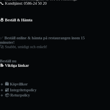
📞 Kundtjänst: 0586-24 50 20
🍜 Beställ & Hämta
✅
Beställ online & hämta på restaurangen inom 15
minuter!
🚀 Snabbt, smidigt och enkelt!
Beställ nu
📝 Viktiga länkar
🔹
🛍️
Köpvillkor
🔹
🔐
Integritetspolicy
🔹
📦
Returpolicy